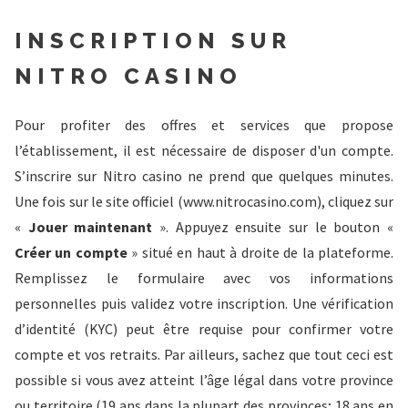
INSCRIPTION SUR
NITRO CASINO
Pour profiter des offres et services que propose
l’établissement, il est nécessaire de disposer d'un compte.
S’inscrire sur Nitro casino ne prend que quelques minutes.
Une fois sur le site officiel (www.nitrocasino.com), cliquez sur
«
Jouer maintenant
». Appuyez ensuite sur le bouton «
Créer un compte
» situé en haut à droite de la plateforme.
Remplissez le formulaire avec vos informations
personnelles puis validez votre inscription. Une vérification
d’identité (KYC) peut être requise pour confirmer votre
compte et vos retraits. Par ailleurs, sachez que tout ceci est
possible si vous avez atteint l’âge légal dans votre province
ou territoire (19 ans dans la plupart des provinces; 18 ans en