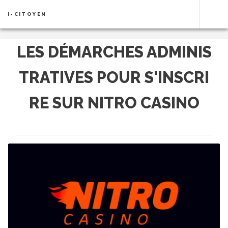
I-CITOYEN
LES DÉMARCHES ADMINIS
TRATIVES POUR S'INSCRI
RE SUR NITRO CASINO