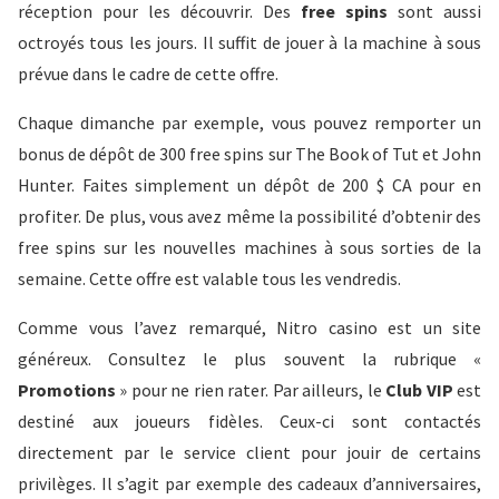
réception pour les découvrir. Des
free spins
sont aussi
octroyés tous les jours. Il suffit de jouer à la machine à sous
prévue dans le cadre de cette offre.
Chaque dimanche par exemple, vous pouvez remporter un
bonus de dépôt de 300 free spins sur The Book of Tut et John
Hunter. Faites simplement un dépôt de 200 $ CA pour en
profiter. De plus, vous avez même la possibilité d’obtenir des
free spins sur les nouvelles machines à sous sorties de la
semaine. Cette offre est valable tous les vendredis.
Comme vous l’avez remarqué, Nitro casino est un site
généreux. Consultez le plus souvent la rubrique «
Promotions
» pour ne rien rater. Par ailleurs, le
Club VIP
est
destiné aux joueurs fidèles. Ceux-ci sont contactés
directement par le service client pour jouir de certains
privilèges. Il s’agit par exemple des cadeaux d’anniversaires,