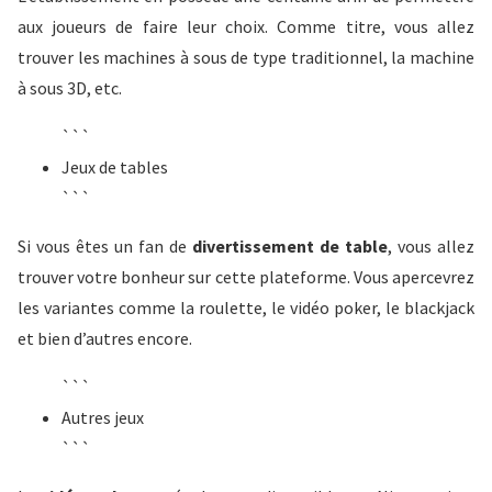
aux joueurs de faire leur choix. Comme titre, vous allez
trouver les machines à sous de type traditionnel, la machine
à sous 3D, etc.
```
Jeux de tables
```
Si vous êtes un fan de
divertissement de table
, vous allez
trouver votre bonheur sur cette plateforme. Vous apercevrez
les variantes comme la roulette, le vidéo poker, le blackjack
et bien d’autres encore.
```
Autres jeux
```