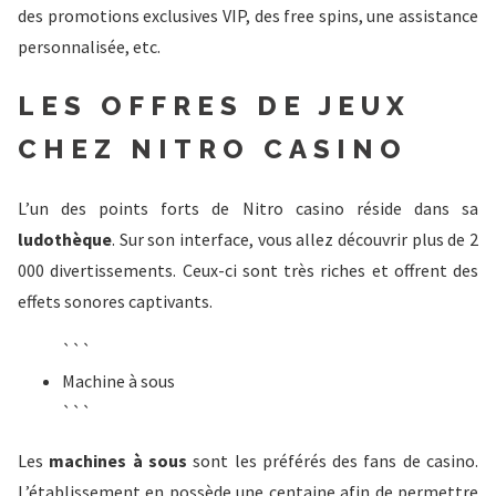
des promotions exclusives VIP, des free spins, une assistance
personnalisée, etc.
LES OFFRES DE JEUX
CHEZ NITRO CASINO
L’un des points forts de Nitro casino réside dans sa
ludothèque
. Sur son interface, vous allez découvrir plus de 2
000 divertissements. Ceux-ci sont très riches et offrent des
effets sonores captivants.
```
Machine à sous
```
Les
machines à sous
sont les préférés des fans de casino.
L’établissement en possède une centaine afin de permettre