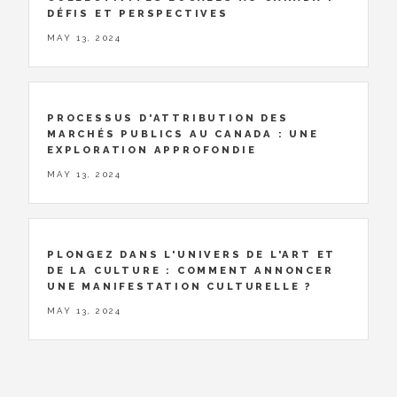
DÉFIS ET PERSPECTIVES
MAY 13, 2024
PROCESSUS D'ATTRIBUTION DES
MARCHÉS PUBLICS AU CANADA : UNE
EXPLORATION APPROFONDIE
MAY 13, 2024
PLONGEZ DANS L'UNIVERS DE L'ART ET
DE LA CULTURE : COMMENT ANNONCER
UNE MANIFESTATION CULTURELLE ?
MAY 13, 2024