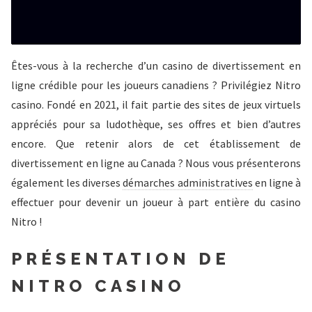
Êtes-vous à la recherche d’un casino de divertissement en
ligne crédible pour les joueurs canadiens ? Privilégiez Nitro
casino. Fondé en 2021, il fait partie des sites de jeux virtuels
appréciés pour sa ludothèque, ses offres et bien d’autres
encore. Que retenir alors de cet établissement de
divertissement en ligne au Canada ? Nous vous présenterons
également les diverses
démarches administratives
en ligne à
effectuer pour devenir un joueur à part entière du casino
Nitro !
PRÉSENTATION DE
NITRO CASINO