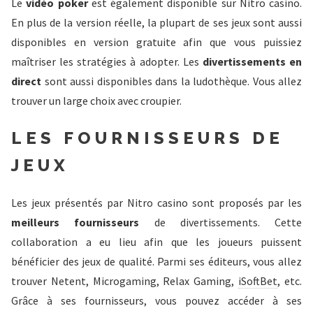
Le
vidéo poker
est également disponible sur Nitro casino.
En plus de la version réelle, la plupart de ses jeux sont aussi
disponibles en version gratuite afin que vous puissiez
maîtriser les stratégies à adopter. Les
divertissements en
direct
sont aussi disponibles dans la ludothèque. Vous allez
trouver un large choix avec croupier.
LES FOURNISSEURS DE
JEUX
Les jeux présentés par Nitro casino sont proposés par les
meilleurs fournisseurs
de divertissements. Cette
collaboration a eu lieu afin que les joueurs puissent
bénéficier des jeux de qualité. Parmi ses éditeurs, vous allez
trouver Netent, Microgaming, Relax Gaming,
iSoftBet
, etc.
Grâce à ses fournisseurs, vous pouvez accéder à ses